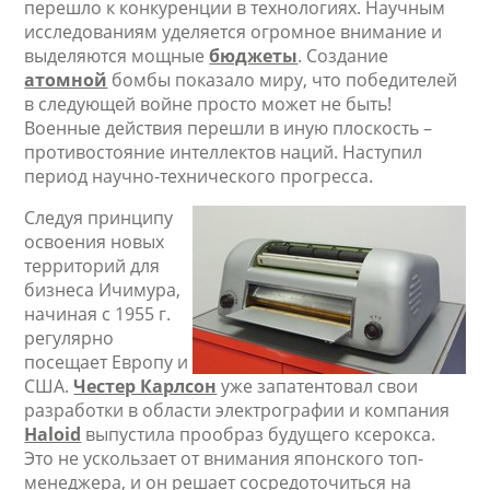
перешло к конкуренции в технологиях. Научным
исследованиям уделяется огромное внимание и
выделяются мощные
бюджеты
. Создание
атомной
бомбы показало миру, что победителей
в следующей войне просто может не быть!
Военные действия перешли в иную плоскость –
противостояние интеллектов наций. Наступил
период научно-технического прогресса.
Следуя принципу
освоения новых
территорий для
бизнеса Ичимура,
начиная с 1955 г.
регулярно
посещает Европу и
США.
Честер Карлсон
уже запатентовал свои
разработки в области электрографии и компания
Haloid
выпустила прообраз будущего ксерокса.
Это не ускользает от внимания японского топ-
менеджера, и он решает сосредоточиться на