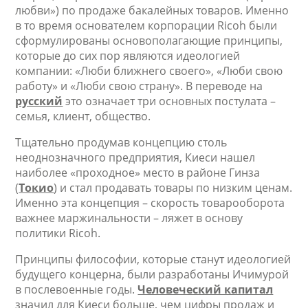
любви») по продаже бакалейных товаров. Именно
в то время основателем корпорации Ricoh были
сформулированы основополагающие принципы,
которые до сих пор являются идеологией
компании: «Люби ближнего своего», «Люби свою
работу» и «Люби свою страну». В переводе на
русский
это означает три основных постулата –
семья, клиент, общество.
Тщательно продумав концепцию столь
неоднозначного предприятия, Киеси нашел
наиболее «проходное» место в районе Гинза
(
Токио
) и стал продавать товары по низким ценам.
Именно эта концепция – скорость товарооборота
важнее маржинальности – ляжет в основу
политики Ricoh.
Принципы философии, которые станут идеологией
будущего концерна, были разработаны Ичимурой
в послевоенные годы.
Человеческий капитал
значил для Киеси больше, чем цифры продаж и