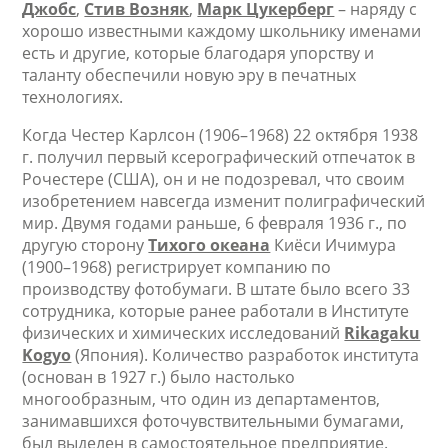
Джобс
,
Стив Возняк
,
Марк Цукерберг
– наряду с
хорошо известными каждому школьнику именами
есть и другие, которые благодаря упорству и
таланту обеспечили новую эру в печатных
технологиях.
Когда Честер Карлсон (1906–1968) 22 октября 1938
г. получил первый ксерографический отпечаток в
Рочестере (США), он и не подозревал, что своим
изобретением навсегда изменит полиграфический
мир. Двумя годами раньше, 6 февраля 1936 г., по
другую сторону
Тихого океана
Киёси Ичимура
(1900–1968) регистрирует компанию по
производству фотобумаги. В штате было всего 33
сотрудника, которые ранее работали в Институте
физических и химических исследований
Rikagaku
Kogyo
(Япония). Количество разработок института
(основан в 1927 г.) было настолько
многообразным, что один из департаментов,
занимавшихся фоточувствительными бумагами,
был выделен в самостоятельное предприятие.