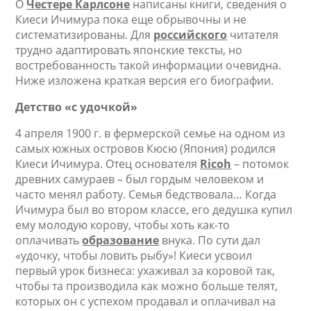
О
Честере Карлсоне
написаны книги, сведения о
Киеси Ичимура пока еще обрывочны и не
систематизированы. Для
российского
читателя
трудно адаптировать японские тексты, но
востребованность такой информации очевидна.
Ниже изложена краткая версия его биографии.
Детство «с удочкой»
4 апреля 1900 г. в фермерской семье на одном из
самых южных островов Кюсю (Япония) родился
Киеси Ичимура. Отец основателя
Ricoh
– потомок
древних самураев – был гордым человеком и
часто менял работу. Семья бедствовала… Когда
Ичимура был во втором классе, его дедушка купил
ему молодую корову, чтобы хоть как-то
оплачивать
образование
внука. По сути дал
«удочку, чтобы ловить рыбу»! Киеси усвоил
первый урок бизнеса: ухаживал за коровой так,
чтобы та производила как можно больше телят,
которых он с успехом продавал и оплачивал на