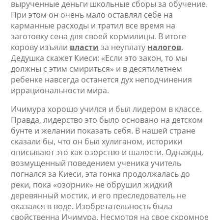
вырученные деньги школьные сборы за обучение.
При этом он очень мало оставлял себе на
карманные расходы и тратил все время на
заготовку сена для своей кормилицы. В итоге
корову изъяли
власти
за неуплату
налогов
.
Дедушка скажет Киеси: «Если это закон, то мы
должны с этим смириться» и в десятилетнем
ребенке навсегда останется дух неподчинения
иррациональности мира.
Ичимура хорошо учился и был лидером в классе.
Правда, лидерство это было основано на детском
бунте и желании показать себя. В нашей стране
сказали бы, что он был хулиганом, историки
описывают это как озорство и шалости. Однажды,
возмущенный поведением ученика учитель
погнался за Киеси, эта гонка продолжалась до
реки, пока «озорник» не обрушил жидкий
деревянный мостик, и его преследователь не
оказался в воде. Изобретательность была
свойственна Ичимура. Несмотря на свое скромное