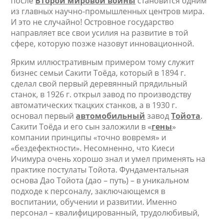
после
Второй мировой войны
становится одним
из главных научно-промышленных центров мира.
И это не случайно! Островное государство
направляет все свои усилия на развитие в той
сфере, которую позже назовут инновационной.
Ярким иллюстративным примером тому служит
бизнес семьи Сакити Тоёда, который в 1894 г.
сделал свой первый деревянный прядильный
станок, в 1926 г. открыл завод по производству
автоматических ткацких станков, а в 1930 г.
основал первый
автомобильный
завод
Тойота
.
Сакити Тоёда и его сын заложили в «
гены
»
компании принципы «точно вовремя» и
«бездефектности». Несомненно, что Киеси
Ичимура очень хорошо знал и умел применять на
практике постулаты Тойота. Фундаментальная
основа Дао Тойота (дао – путь) – в уникальном
подходе к персоналу, заключающемся в
воспитании, обучении и развитии. Именно
персонал – квалифицированный, трудолюбивый,