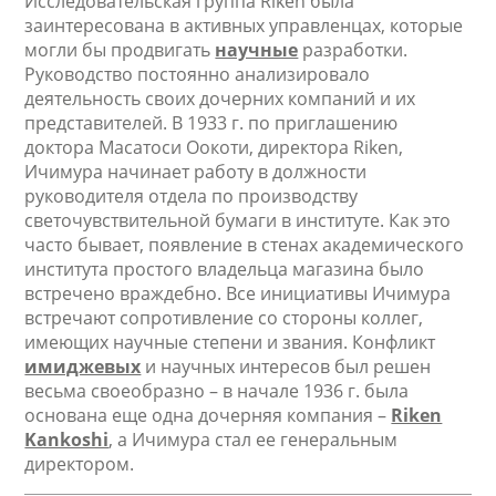
Исследовательская группа Riken была
заинтересована в активных управленцах, которые
могли бы продвигать
научные
разработки.
Руководство постоянно анализировало
деятельность своих дочерних компаний и их
представителей. В 1933 г. по приглашению
доктора Масатоси Оокоти, директора Riken,
Ичимура начинает работу в должности
руководителя отдела по производству
светочувствительной бумаги в институте. Как это
часто бывает, появление в стенах академического
института простого владельца магазина было
встречено враждебно. Все инициативы Ичимура
встречают сопротивление со стороны коллег,
имеющих научные степени и звания. Конфликт
имиджевых
и научных интересов был решен
весьма своеобразно – в начале 1936 г. была
основана еще одна дочерняя компания –
Riken
Kankoshi
,
а Ичимура стал ее генеральным
директором.